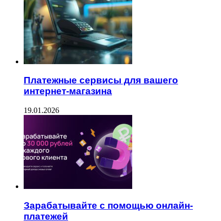
Платежные сервисы для вашего
интернет-магазина
19.01.2026
Зарабатывайте с помощью онлайн-
платежей