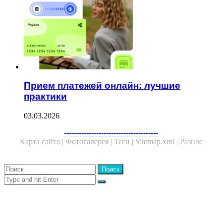
Прием платежей онлайн: лучшие
практики
03.03.2026
Facebook
Twitter
WhatsApp
Telegram
--------------------------------------
Карта сайта |
Фотогалерея |
Теги |
Sitemap.xml |
Разное
Close
Найти:
Close
Search
for