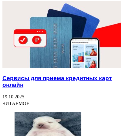
Сервисы для приема кредитных карт
онлайн
19.10.2025
ЧИТАЕМОЕ