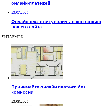
онлайн-платежей
23.07.2025
Онлайн-платежи: увеличьте конверсию
вашего сайта
ЧИТАЕМОЕ
Принимайте онлайн платежи без
комиссии
23.08.2025