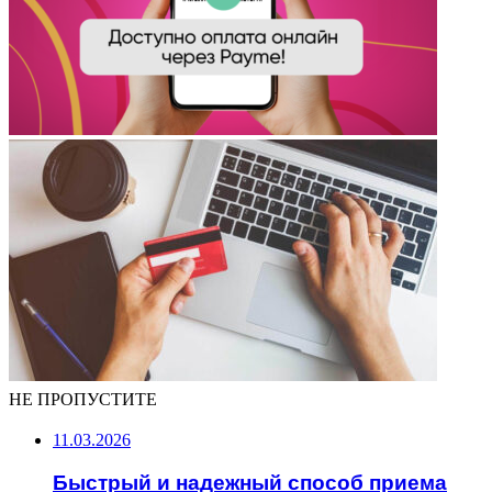
НЕ ПРОПУСТИТЕ
11.03.2026
Быстрый и надежный способ приема