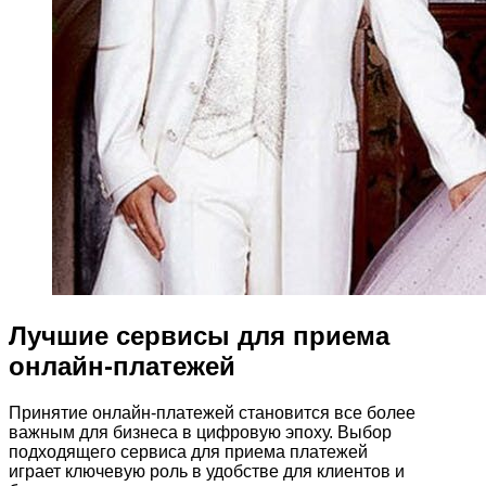
Лучшие сервисы для приема
онлайн-платежей
Принятие онлайн-платежей становится все более
важным для бизнеса в цифровую эпоху. Выбор
подходящего сервиса для приема платежей
играет ключевую роль в удобстве для клиентов и