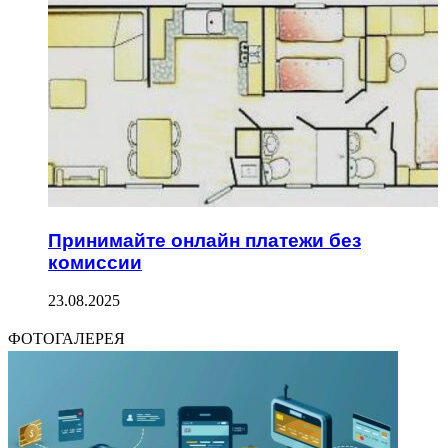
Принимайте онлайн платежи без
комиссии
23.08.2025
ФОТОГАЛЕРЕЯ