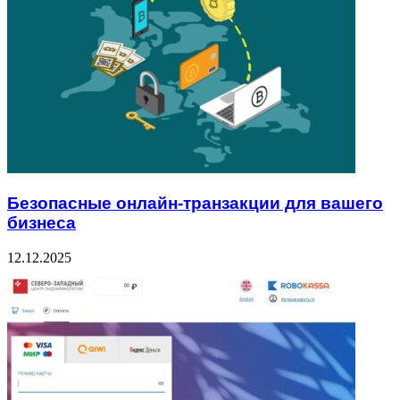
Безопасные онлайн-транзакции для вашего
бизнеса
12.12.2025