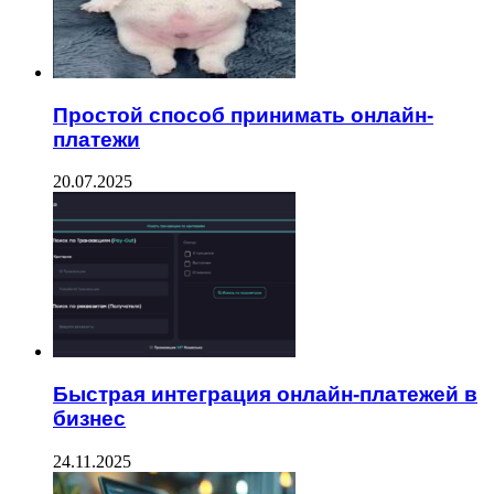
Простой способ принимать онлайн-
платежи
20.07.2025
Быстрая интеграция онлайн-платежей в
бизнес
24.11.2025