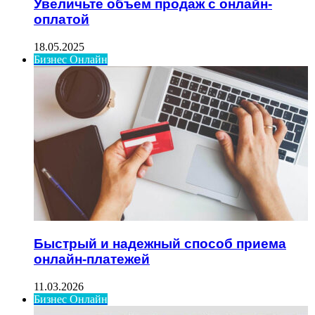
Увеличьте объем продаж с онлайн-
оплатой
18.05.2025
Бизнес Онлайн
Быстрый и надежный способ приема
онлайн-платежей
11.03.2026
Бизнес Онлайн