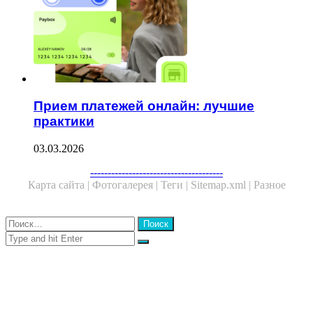
Прием платежей онлайн: лучшие
практики
03.03.2026
Facebook
Twitter
WhatsApp
Telegram
--------------------------------------
Карта сайта |
Фотогалерея |
Теги |
Sitemap.xml |
Разное
Close
Найти:
Close
Search
for