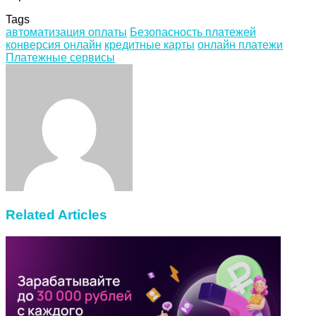
Tags
автоматизация оплаты
Безопасность платежей
конверсия онлайн
кредитные карты
онлайн платежи
Платежные сервисы
Facebook
Twitter
LinkedIn
Tumblr
Pinterest
Reddit
VKontakte
Odnoklassniki
Skype
WhatsApp
Telegram
Viber
Share
Print
via
Email
Related Articles