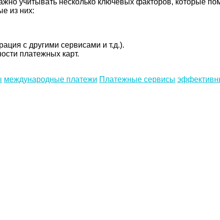
ажно учитывать несколько ключевых факторов, которые по
е из них:
ация с другими сервисами и т.д.).
ости платежных карт.
ы
международные платежи
Платежные сервисы
эффективн