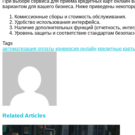
При выборе сервиса для приема кредитных карт онлайн в
вариантом для вашего бизнеса. Ниже приведены некоторы
Комиссионные сборы и стоимость обслуживания.
Удобство использования интерфейса.
Наличие дополнительных функций (отчетность, интегр
Уровень защиты и соответствие стандартам безопасн
Tags
автоматизация оплаты
конверсия онлайн
кредитные карт
Facebook
Twitter
LinkedIn
Tumblr
Pinterest
Reddit
VKontakte
Odnoklassniki
Skype
WhatsApp
Telegram
Viber
Share
Print
via
Email
Related Articles